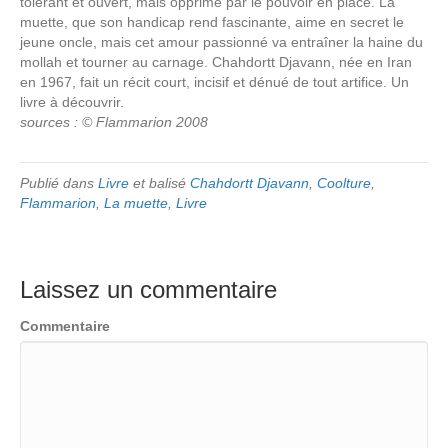
tolérant et ouvert, mais opprimé par le pouvoir en place. La
muette, que son handicap rend fascinante, aime en secret le
jeune oncle, mais cet amour passionné va entraîner la haine du
mollah et tourner au carnage. Chahdortt Djavann, née en Iran
en 1967, fait un récit court, incisif et dénué de tout artifice. Un
livre à découvrir.
sources : © Flammarion 2008
Publié dans
Livre
et balisé
Chahdortt Djavann
,
Coolture
,
Flammarion
,
La muette
,
Livre
Laissez un commentaire
Commentaire