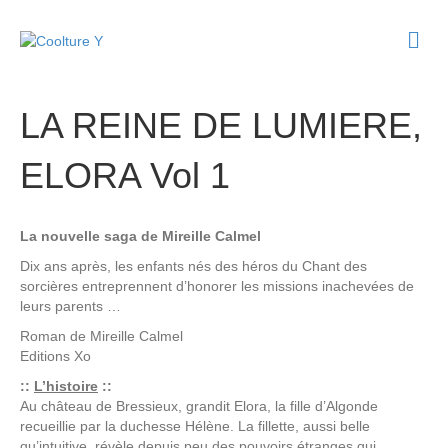
M
e
n
u
LA REINE DE LUMIERE,
ELORA Vol 1
La nouvelle saga de Mireille Calmel
Dix ans après, les enfants nés des héros du Chant des
sorcières entreprennent d’honorer les missions inachevées de
leurs parents …
Roman de
Mireille Calmel
Editions
Xo
::
L’histoire
::
Au château de Bressieux, grandit Elora, la fille d’Algonde
recueillie par la duchesse Hélène. La fillette, aussi belle
qu’intuitive, révèle depuis peu des pouvoirs étranges qui