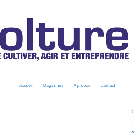
Accueil
Magazines
A propos
Contact
C
I
P