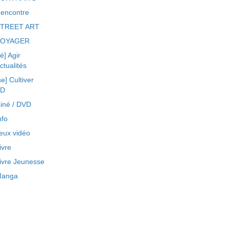
encontre
TREET ART
VOYAGER
ré] Agir
ctualités
se] Cultiver
BD
iné / DVD
nfo
eux vidéo
ivre
ivre Jeunesse
anga