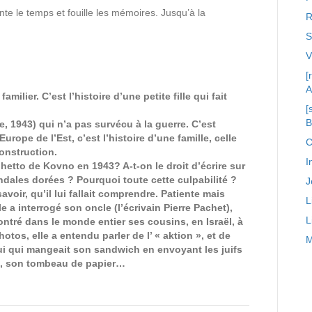
 le temps et fouille les mémoires. Jusqu’à la
R
S
[
A
ilier. C’est l’histoire d’une petite fille qui fait
[
nie, 1943) qui n’a pas survécu à la guerre. C’est
urope de l’Est, c’est l’histoire d’une famille, celle
C
onstruction.
I
hetto de Kovno en 1943? A-t-on le droit d’écrire sur
dales dorées ? Pourquoi toute cette culpabilité ?
J
savoir, qu’il lui fallait comprendre. Patiente mais
L
 a interrogé son oncle (l’écrivain Pierre Pachet),
L
ncontré dans le monde entier ses cousins, en Israël, à
otos, elle a entendu parler de l’ « aktion », et de
M
lui qui mangeait son sandwich en envoyant les juifs
 », son tombeau de papier…