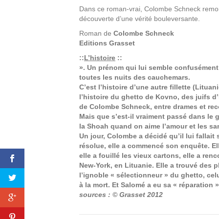
Dans ce roman-vrai, Colombe Schneck remonte
découverte d’une vérité bouleversante.
Roman de
Colombe Schneck
Editions
Grasset
::
L’histoire
::
». Un prénom qui lui semble confusément fam
toutes les nuits des cauchemars.
C’est l’histoire d’une autre fillette (Litua
l’histoire du ghetto de Kovno, des juifs d’E
de Colombe Schneck, entre drames et rec
Mais que s’est-il vraiment passé dans le g
la Shoah quand on aime l’amour et les san
Un jour, Colombe a décidé qu’il lui fallait 
résolue, elle a commencé son enquête. Elle
elle a fouillé les vieux cartons, elle a re
New-York, en Lituanie. Elle a trouvé des ph
l’ignoble « sélectionneur » du ghetto, ce
à la mort. Et Salomé a eu sa « réparation
sources : ©
Grasset 2012