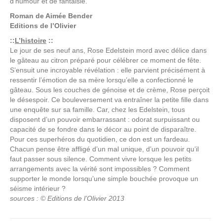
d’humour et de fantaisie.
Roman de
Aimée Bender
Editions
de l’Olivier
::
L’histoire
::
Le jour de ses neuf ans, Rose Edelstein mord avec délice dans
le gâteau au citron préparé pour célébrer ce moment de fête.
S’ensuit une incroyable révélation : elle parvient précisément à
ressentir l’émotion de sa mère lorsqu’elle a confectionné le
gâteau. Sous les couches de génoise et de crème, Rose perçoit
le désespoir. Ce bouleversement va entraîner la petite fille dans
une enquête sur sa famille. Car, chez les Edelstein, tous
disposent d’un pouvoir embarrassant : odorat surpuissant ou
capacité de se fondre dans le décor au point de disparaître.
Pour ces superhéros du quotidien, ce don est un fardeau.
Chacun pense être affligé d’un mal unique, d’un pouvoir qu’il
faut passer sous silence. Comment vivre lorsque les petits
arrangements avec la vérité sont impossibles ? Comment
supporter le monde lorsqu’une simple bouchée provoque un
séisme intérieur ?
sources : © Editions de l’Olivier 2013