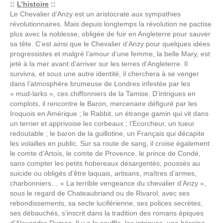
::
L’histoire
::
Le Chevalier d’Anzy est un aristocrate aux sympathies
révolutionnaires. Mais depuis longtemps la révolution ne pactise
plus avec la noblesse, obligée de fuir en Angleterre pour sauver
sa tête. C’est ainsi que le Chevalier d’Anzy pour quelques idées
progressistes et malgré l’amour d’une femme, la belle Mary, est
jeté à la mer avant d’arriver sur les terres d’Angleterre. Il
survivra, et sous une autre identité, il cherchera à se venger
dans l’atmosphère brumeuse de Londres infestée par les
« mud-larks », ces chiffonniers de la Tamise. D’intrigues en
complots, il rencontre le Baron, mercenaire défiguré par les
Iroquois en Amérique ; le Rabbit, un étrange gamin qui vit dans
un terrier et apprivoise les corbeaux ; l’Ecorcheur, un tueur
redoutable ; le baron de la guillotine, un Français qui décapite
les volailles en public. Sur sa route de sang, il croise également
le comte d’Artois, le comte de Provence, le prince de Condé,
sans compter les petits hobereaux désargentés, poussés au
suicide ou obligés d’être laquais, artisans, maîtres d’armes,
charbonniers… « La terrible vengeance du chevalier d’Anzy »,
sous le regard de Chateaubriand ou de Rivarol, avec ses
rebondissements, sa secte luciférienne, ses polices secrètes,
ses débauchés, s’inscrit dans la tradition des romans épiques