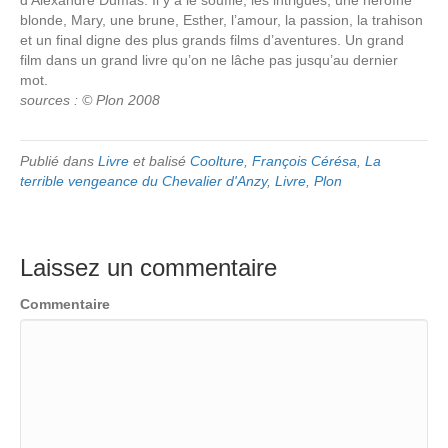
d’Alexandre Dumas. Il y a le souffle, les intrigues, une héroïne
blonde, Mary, une brune, Esther, l’amour, la passion, la trahison
et un final digne des plus grands films d’aventures. Un grand
film dans un grand livre qu’on ne lâche pas jusqu’au dernier
mot.
sources : © Plon 2008
Publié dans
Livre
et balisé
Coolture
,
François Cérésa
,
La
terrible vengeance du Chevalier d'Anzy
,
Livre
,
Plon
Laissez un commentaire
Commentaire