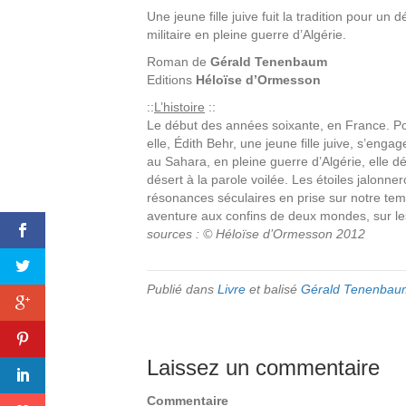
Une jeune fille juive fuit la tradition pour u
militaire en pleine guerre d’Algérie.
Roman de
Gérald Tenenbaum
Editions
Héloïse d’Ormesson
::
L’histoire
::
Le début des années soixante, en France. Pou
elle, Édith Behr, une jeune fille juive, s’en
au Sahara, en pleine guerre d’Algérie, elle d
désert à la parole voilée. Les étoiles jalonne
résonances séculaires en prise sur notre tem
aventure aux confins de deux mondes, sur l
sources : © Héloïse d’Ormesson 2012
Publié dans
Livre
et balisé
Gérald Tenenbau
Laissez un commentaire
Commentaire