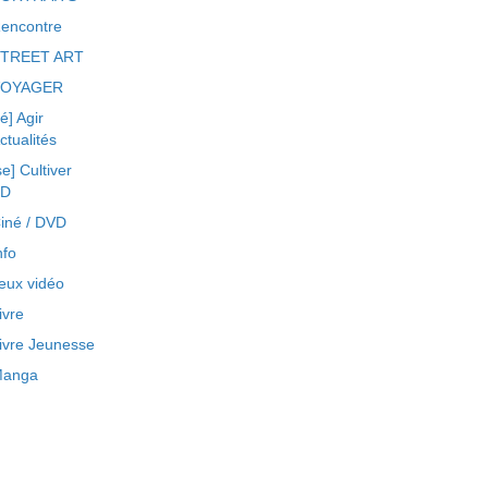
encontre
TREET ART
VOYAGER
ré] Agir
ctualités
se] Cultiver
BD
iné / DVD
nfo
eux vidéo
ivre
ivre Jeunesse
anga