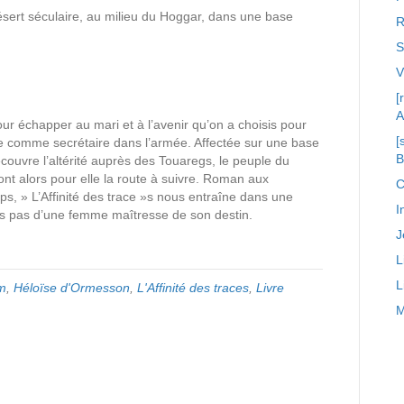
n désert séculaire, au milieu du Hoggar, dans une base
R
S
[
A
r échapper au mari et à l’avenir qu’on a choisis pour
[
gage comme secrétaire dans l’armée. Affectée sur une base
écouvre l’altérité auprès des Touaregs, le peuple du
ront alors pour elle la route à suivre. Roman aux
C
ps, » L’Affinité des trace »s nous entraîne dans une
I
es pas d’une femme maîtresse de son destin.
J
L
L
m
,
Héloïse d'Ormesson
,
L'Affinité des traces
,
Livre
M