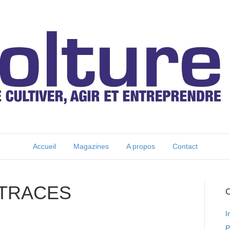
Accueil
Magazines
A propos
Contact
 TRACES
C
I
P