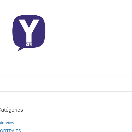
atégories
nterview
ORTRAITS