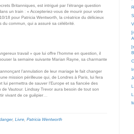
rets Britanniques, est intrigué par l’étrange question
R
dans un train : « Accepteriez-vous de mourir pour votre
S
10/18 pour Patricia Wentworth, la créatrice du délicieux
s du commun, qui a assuré sa célébrité.
[
A
[
gereux travail » que lui offre l’homme en question, il
t épouser la semaine suivante Marian Rayne, sa charmante
C
I
annonçant l’annulation de leur mariage le fait changer
une mission périlleuse qui, de Londres à Paris, lui fera
J
 lui permettra de sauver l’Europe et sa fiancée des
L
m de Vautour. Lindsay Trevor aura besoin de tout son
L
rtir vivant de ce guêpier…
M
 danger
,
Livre
,
Patricia Wentworth