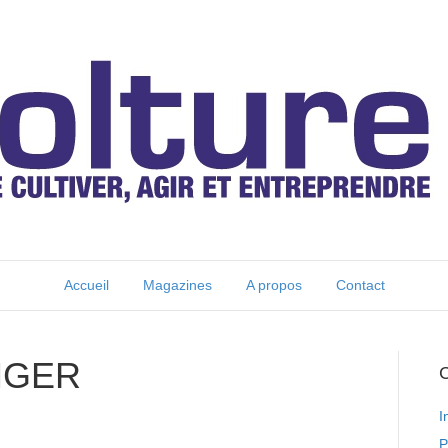
Accueil
Magazines
A propos
Contact
NGER
C
I
P