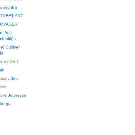
encontre
TREET ART
VOYAGER
ré] Agir
ctualités
se] Cultiver
BD
iné / DVD
nfo
eux vidéo
ivre
ivre Jeunesse
anga