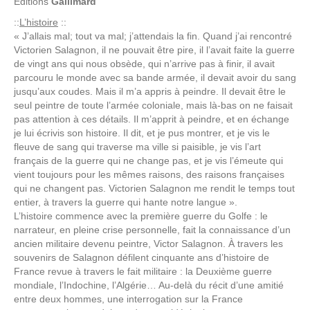
Editions
Gallimard
::
L’histoire
::
« J’allais mal; tout va mal; j’attendais la fin. Quand j’ai rencontré
Victorien Salagnon, il ne pouvait être pire, il l’avait faite la guerre
de vingt ans qui nous obsède, qui n’arrive pas à finir, il avait
parcouru le monde avec sa bande armée, il devait avoir du sang
jusqu’aux coudes. Mais il m’a appris à peindre. Il devait être le
seul peintre de toute l’armée coloniale, mais là-bas on ne faisait
pas attention à ces détails. Il m’apprit à peindre, et en échange
je lui écrivis son histoire. Il dit, et je pus montrer, et je vis le
fleuve de sang qui traverse ma ville si paisible, je vis l’art
français de la guerre qui ne change pas, et je vis l’émeute qui
vient toujours pour les mêmes raisons, des raisons françaises
qui ne changent pas. Victorien Salagnon me rendit le temps tout
entier, à travers la guerre qui hante notre langue ».
L’histoire commence avec la première guerre du Golfe : le
narrateur, en pleine crise personnelle, fait la connaissance d’un
ancien militaire devenu peintre, Victor Salagnon. À travers les
souvenirs de Salagnon défilent cinquante ans d’histoire de
France revue à travers le fait militaire : la Deuxième guerre
mondiale, l’Indochine, l’Algérie… Au-delà du récit d’une amitié
entre deux hommes, une interrogation sur la France