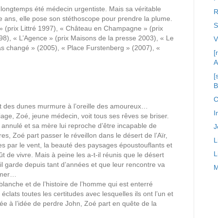
a longtemps été médecin urgentiste. Mais sa véritable
R
nte ans, elle pose son stéthoscope pour prendre la plume.
S
 » (prix Littré 1997), « Château en Champagne » (prix
8), « L’Agence » (prix Maisons de la presse 2003), « Le
s changé » (2005), « Place Furstenberg » (2007), «
[
A
[
C
hant des dunes murmure à l’oreille des amoureux…
I
ge, Zoé, jeune médecin, voit tous ses rêves se briser.
 annulé et sa mère lui reproche d’être incapable de
J
s, Zoé part passer le réveillon dans le désert de l’Aïr,
L
s par le vent, la beauté des paysages époustouflants et
L
 de vivre. Mais à peine les a-t-il réunis que le désert
il garde depuis tant d’années et que leur rencontre va
M
aimer…
lanche et de l’histoire de l’homme qui est enterré
clats toutes les certitudes avec lesquelles ils ont l’un et
rée à l’idée de perdre John, Zoé part en quête de la