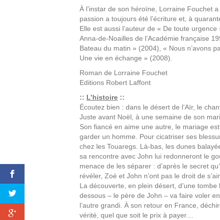
À l’instar de son héroïne, Lorraine Fouchet 
passion a toujours été l’écriture et, à quara
Elle est aussi l’auteur de « De toute urgence
Anna-de-Noailles de l’Académie française 199
Bateau du matin » (2004), « Nous n’avons pa
Une vie en échange » (2008).
Roman de
Lorraine Fouchet
Editions
Robert Laffont
::
L’histoire
::
Écoutez bien : dans le désert de l’Aïr, le c
Juste avant Noël, à une semaine de son maria
Son fiancé en aime une autre, le mariage est
garder un homme. Pour cicatriser ses blessure
chez les Touaregs. Là-bas, les dunes balayée
sa rencontre avec John lui redonneront le goût
menace de les séparer : d’après le secret qu’
révéler, Zoé et John n’ont pas le droit de s’
La découverte, en plein désert, d’une tombe b
dessous – le père de John – va faire voler en é
l’autre grandi. À son retour en France, déchi
vérité, quel que soit le prix à payer…