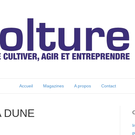
Accueil
Magazines
A propos
Contact
A DUNE
C
I
P