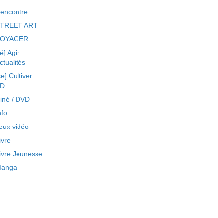
encontre
TREET ART
VOYAGER
ré] Agir
ctualités
se] Cultiver
BD
iné / DVD
nfo
eux vidéo
ivre
ivre Jeunesse
anga