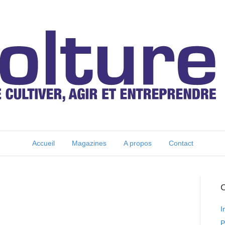
Accueil
Magazines
A propos
Contact
C
I
P