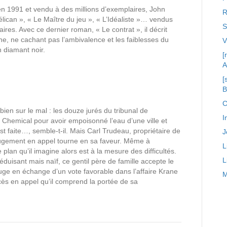
en 1991 et vendu à des millions d’exemplaires, John
R
élican », « Le Maître du jeu », « L’Idéaliste »… vendus
S
ires. Avec ce dernier roman, « Le contrat », il décrit
e, ne cachant pas l’ambivalence et les faiblesses du
n diamant noir.
[
A
[
C
ien sur le mal : les douze jurés du tribunal de
I
hemical pour avoir empoisonné l’eau d’une ville et
t faite…, semble-t-il. Mais Carl Trudeau, propriétaire de
J
 jugement en appel tourne en sa faveur. Même à
L
lan qu’il imagine alors est à la mesure des difficultés.
L
uisant mais naïf, ce gentil père de famille accepte le
ge en échange d’un vote favorable dans l’affaire Krane
M
ès en appel qu’il comprend la portée de sa