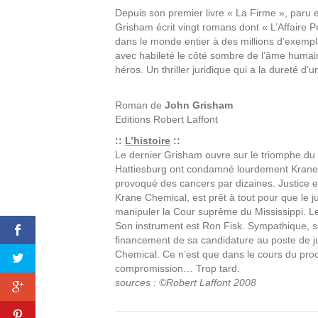
Depuis son premier livre « La Firme », paru 
Grisham écrit vingt romans dont « L’Affaire P
dans le monde entier à des millions d’exempla
avec habileté le côté sombre de l’âme humain
héros. Un thriller juridique qui a la dureté d’u
Roman de
John Grisham
Editions
Robert Laffont
::
L’histoire
::
Le dernier Grisham ouvre sur le triomphe du b
Hattiesburg ont condamné lourdement Krane C
provoqué des cancers par dizaines. Justice es
Krane Chemical, est prêt à tout pour que le
manipuler la Cour suprême du Mississippi. Le p
Son instrument est Ron Fisk. Sympathique, séd
financement de sa candidature au poste de ju
Chemical. Ce n’est que dans le cours du proc
compromission… Trop tard.
sources : ©Robert Laffont 2008