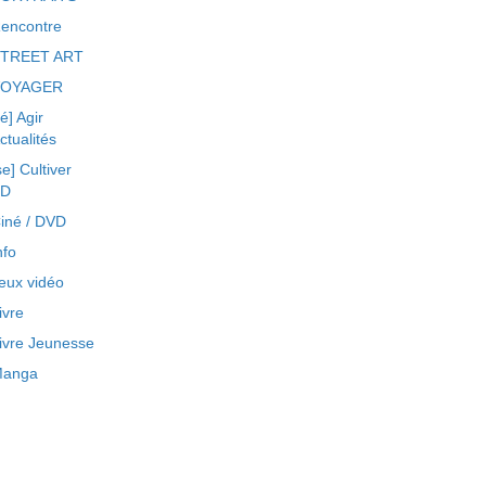
encontre
TREET ART
VOYAGER
ré] Agir
ctualités
se] Cultiver
BD
iné / DVD
nfo
eux vidéo
ivre
ivre Jeunesse
anga