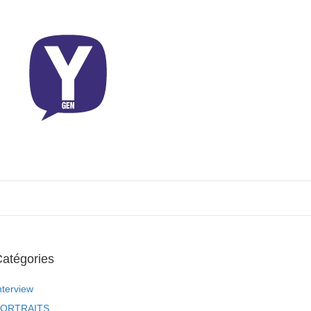
atégories
nterview
ORTRAITS