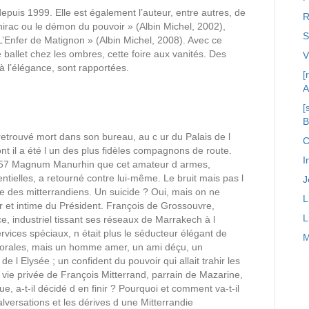
puis 1999. Elle est également l’auteur, entre autres, de
R
irac ou le démon du pouvoir » (Albin Michel, 2002),
S
L’Enfer de Matignon » (Albin Michel, 2008). Avec ce
 ballet chez les ombres, cette foire aux vanités. Des
à l’élégance, sont rapportées.
[
A
[
retrouvé mort dans son bureau, au c ur du Palais de l
C
t il a été l un des plus fidèles compagnons de route.
I
u 357 Magnum Manurhin que cet amateur d armes,
tielles, a retourné contre lui-même. Le bruit mais pas l
J
e des mitterrandiens. Un suicide ? Oui, mais on ne
L
r et intime du Président. François de Grossouvre,
L
e, industriel tissant ses réseaux de Marrakech à l
vices spéciaux, n était plus le séducteur élégant de
M
ctorales, mais un homme amer, un ami déçu, un
de l Elysée ; un confident du pouvoir qui allait trahir les
 vie privée de François Mitterrand, parrain de Mazarine,
ue, a-t-il décidé d en finir ? Pourquoi et comment va-t-il
lversations et les dérives d une Mitterrandie