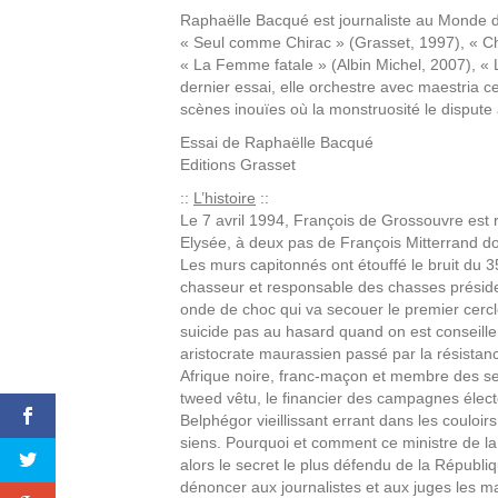
Raphaëlle Bacqué est journaliste au Monde de
« Seul comme Chirac » (Grasset, 1997), « Ch
« La Femme fatale » (Albin Michel, 2007), « 
dernier essai, elle orchestre avec maestria ce
scènes inouïes où la monstruosité le dispute 
Essai de
Raphaëlle Bacqué
Editions
Grasset
::
L’histoire
::
Le 7 avril 1994, François de Grossouvre est 
Elysée, à deux pas de François Mitterrand don
Les murs capitonnés ont étouffé le bruit d
chasseur et responsable des chasses présiden
onde de choc qui va secouer le premier cercl
suicide pas au hasard quand on est conseille
aristocrate maurassien passé par la résistanc
Afrique noire, franc-maçon et membre des ser
tweed vêtu, le financier des campagnes éle
Belphégor vieillissant errant dans les couloirs 
siens. Pourquoi et comment ce ministre de la
alors le secret le plus défendu de la Républiq
dénoncer aux journalistes et aux juges les ma