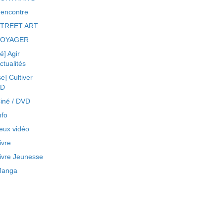
encontre
TREET ART
VOYAGER
ré] Agir
ctualités
se] Cultiver
BD
iné / DVD
nfo
eux vidéo
ivre
ivre Jeunesse
anga