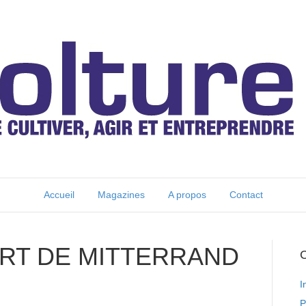
Accueil
Magazines
A propos
Contact
RT DE MITTERRAND
C
I
P