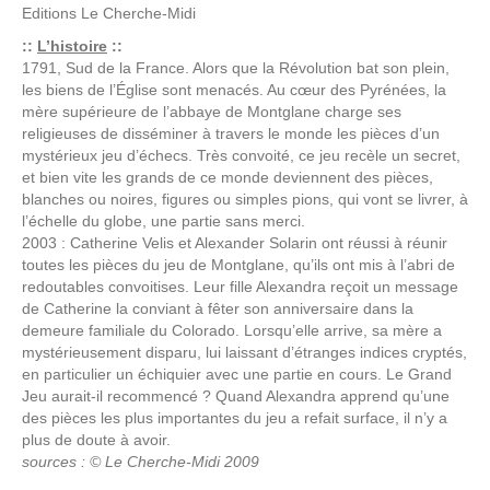
Editions
Le Cherche-Midi
::
L’histoire
::
1791, Sud de la France. Alors que la Révolution bat son plein,
les biens de l’Église sont menacés. Au cœur des Pyrénées, la
mère supérieure de l’abbaye de Montglane charge ses
religieuses de disséminer à travers le monde les pièces d’un
mystérieux jeu d’échecs. Très convoité, ce jeu recèle un secret,
et bien vite les grands de ce monde deviennent des pièces,
blanches ou noires, figures ou simples pions, qui vont se livrer, à
l’échelle du globe, une partie sans merci.
2003 : Catherine Velis et Alexander Solarin ont réussi à réunir
toutes les pièces du jeu de Montglane, qu’ils ont mis à l’abri de
redoutables convoitises. Leur fille Alexandra reçoit un message
de Catherine la conviant à fêter son anniversaire dans la
demeure familiale du Colorado. Lorsqu’elle arrive, sa mère a
mystérieusement disparu, lui laissant d’étranges indices cryptés,
en particulier un échiquier avec une partie en cours. Le Grand
Jeu aurait-il recommencé ? Quand Alexandra apprend qu’une
des pièces les plus importantes du jeu a refait surface, il n’y a
plus de doute à avoir.
sources : © Le Cherche-Midi 2009