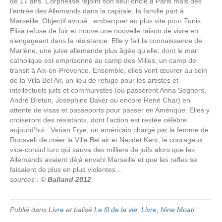
de 17 ans. L’orpheline rejoint son seul oncle à Paris mais dès
l’entrée des Allemands dans la capitale, la famille part à
Marseille. Objectif avoué : embarquer au plus vite pour Tunis.
Elisa refuse de fuir et trouve une nouvelle raison de vivre en
s’engageant dans la résistance. Elle y fait la connaissance de
Marlène, une juive allemande plus âgée qu’elle, dont le mari
catholique est emprisonné au camp des Milles, un camp de
transit à Aix-en-Provence. Ensemble, elles vont œuvrer au sein
de la Villa Bel Air, un lieu de refuge pour les artistes et
intellectuels juifs et communistes (où passèrent Anna Seghers,
André Breton, Joséphine Baker ou encore René Char) en
attente de visas et passeports pour passer en Amérique. Elles y
croiseront des résistants, dont l’action est restée célèbre
aujourd’hui : Varian Frye, un américain chargé par la femme de
Roosvelt de créer la Villa Bel air et Necdet Kent, le courageux
vice-consul turc qui sauva des milliers de juifs alors que les
Allemands avaient déjà envahi Marseille et que les rafles se
faisaient de plus en plus violentes…
sources : ©
Balland 2012
Publié dans
Livre
et balisé
Le fil de la vie
,
Livre
,
Nine Moati