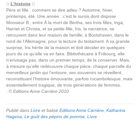
::
L’histoire
::
Père et fille : comment se dire adieu ? Automne, hiver,
printemps, été. Une année : c’est le sursis dont dispose
Monsieur B., entre À la mort de Bertha, ses trois filles, Inga,
Harriet et Christa, et sa petite-fille, Iris, la narratrice, se
retrouvent dans leur maison de famille, à Bootshaven, dans le
nord de l’Allemagne, pour la lecture du testament. A sa grande
surprise, Iris hérite de la maison et doit décider en quelques
jours de ce qu’elle va en faire. Bibliothécaire à Fribourg, elle
n’envisage pas, dans un premier temps, de la conserver. Mais,
à mesure qu’elle redécouvre chaque pièce, chaque parcelle du
merveilleux jardin qui l’entoure, ses souvenirs se réveillent,
reconstituant l’histoire émouvante, parfois rocambolesque, mais
essentiellement tragique, de trois générations de femmes.
: © Editions Anne Carrière 2010
Publié dans
Livre
et balisé
Editions Anne Carrière
,
Katharina
Hagena
,
Le goût des pépins de pomme
,
Livre