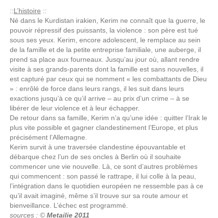
::
L’histoire
::
Né dans le Kurdistan irakien, Kerim ne connaît que la guerre, le
pouvoir répressif des puissants, la violence : son père est tué
sous ses yeux. Kerim, encore adolescent, le remplace au sein
de la famille et de la petite entreprise familiale, une auberge, il
prend sa place aux fourneaux. Jusqu’au jour où, allant rendre
visite à ses grands-parents dont la famille est sans nouvelles, il
est capturé par ceux qui se nomment « les combattants de Dieu
» : enrôlé de force dans leurs rangs, il les suit dans leurs
exactions jusqu’à ce qu’il arrive – au prix d’un crime – à se
libérer de leur violence et à leur échapper.
De retour dans sa famille, Kerim n’a qu’une idée : quitter l’Irak le
plus vite possible et gagner clandestinement l’Europe, et plus
précisément l’Allemagne.
Kerim survit à une traversée clandestine épouvantable et
débarque chez l’un de ses oncles à Berlin où il souhaite
commencer une vie nouvelle. Là, ce sont d’autres problèmes
qui commencent : son passé le rattrape, il lui colle à la peau,
l’intégration dans le quotidien européen ne ressemble pas à ce
qu’il avait imaginé, même s’il trouve sur sa route amour et
bienveillance. L’échec est programmé.
sources : ©
Metailie 2011