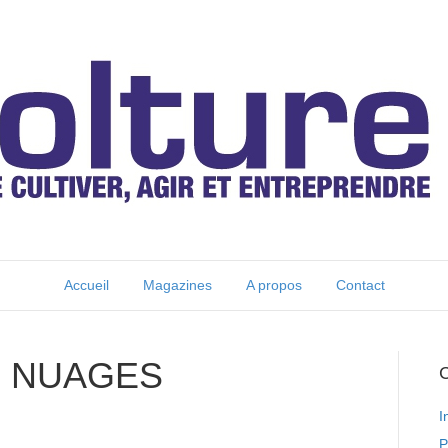
Accueil
Magazines
A propos
Contact
S NUAGES
C
I
P