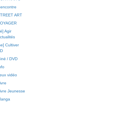
encontre
TREET ART
VOYAGER
ré] Agir
ctualités
se] Cultiver
BD
iné / DVD
nfo
eux vidéo
ivre
ivre Jeunesse
anga