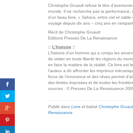
Christophe Gruault refuse le titre d’aventurie
monde. Il ne recherche pas la performance, m
d’un beau livre, « Sahara, entre ciel et sable
voyage depuis dix ans – cinq ans en rampant
Récit de
Christophe Gruault
Editions
Presses De La Renaissance
::
L’histoire
::
L’histoire d’un homme qui a rompu les amarr
de visiter en toute liberté les régions du mo
en faire la matière de la réalité. Ce livre es
l’auteur a dû affronter les imprévus mécaniq
force de l’innocence et des rêves permet d’att
des limites imposées et de toutes les frontièr
sources : © Presses De La Renaissance 200
Publié dans
Livre
et balisé
Christophe Gruaul
Renaissance