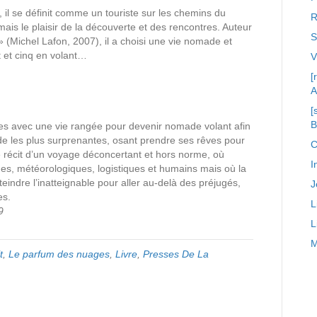
r, il se définit comme un touriste sur les chemins du
R
ais le plaisir de la découverte et des rencontres. Auteur
S
 » (Michel Lafon, 2007), il a choisi une vie nomade et
 et cinq en volant…
[
A
[
es avec une vie rangée pour devenir nomade volant afin
nde les plus surprenantes, osant prendre ses rêves pour
C
t le récit d’un voyage déconcertant et hors norme, où
I
ues, météorologiques, logistiques et humains mais où la
eindre l’inatteignable pour aller au-delà des préjugés,
J
es.
L
9
L
M
t
,
Le parfum des nuages
,
Livre
,
Presses De La