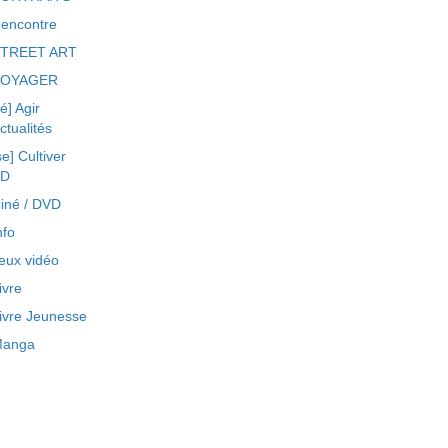
encontre
TREET ART
VOYAGER
ré] Agir
ctualités
se] Cultiver
BD
iné / DVD
nfo
eux vidéo
ivre
ivre Jeunesse
anga