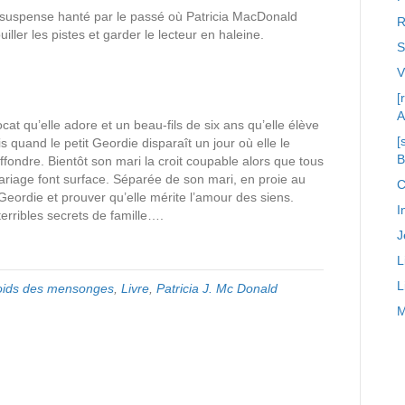
 suspense hanté par le passé où Patricia MacDonald
R
ller les pistes et garder le lecteur en haleine.
S
[
A
cat qu’elle adore et un beau-fils de six ans qu’elle élève
[
 quand le petit Geordie disparaît un jour où elle le
effondre. Bientôt son mari la croit coupable alors que tous
ariage font surface. Séparée de son mari, en proie au
C
 Geordie et prouver qu’elle mérite l’amour des siens.
I
terribles secrets de famille….
J
L
L
oids des mensonges
,
Livre
,
Patricia J. Mc Donald
M