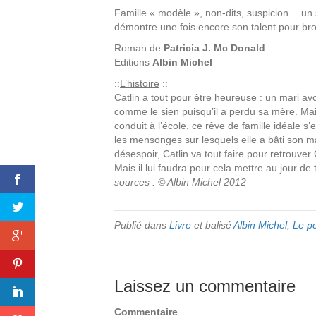
Famille « modèle », non-dits, suspicion… un
démontre une fois encore son talent pour broui
Roman de
Patricia J. Mc Donald
Editions
Albin Michel
::
L’histoire
::
Catlin a tout pour être heureuse : un mari avo
comme le sien puisqu’il a perdu sa mère. Mais
conduit à l’école, ce rêve de famille idéale s’
les mensonges sur lesquels elle a bâti son m
désespoir, Catlin va tout faire pour retrouver
Mais il lui faudra pour cela mettre au jour de 
sources : © Albin Michel 2012
Publié dans
Livre
et balisé
Albin Michel
,
Le p
Laissez un commentaire
Commentaire