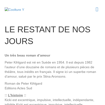
M
e
n
u
LE RESTANT DE NOS
JOURS
Un très beau roman d’amour
Peter Kihlgard est né en Suède en 1954. Il est depuis 1982
l’auteur d’une douzaine de romans et de plusieurs pièces de
théâtre, tous inédits en français. Il signe ici un superbe roman
d’amour, salué par le prix Stina Aronsons.
Roman de
Peter Kihlgard
Editions
Actes Sud
::
L’histoire
::
Kicki est excentrique, impulsive, intellectuelle, indépendante,
infidèle.Kicki est excentrique, impulsive, intellectuelle,