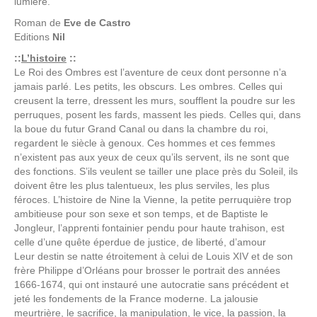
lumière.
Roman de
Eve de Castro
Editions
Nil
::
L’histoire
::
Le Roi des Ombres est l’aventure de ceux dont personne n’a
jamais parlé. Les petits, les obscurs. Les ombres. Celles qui
creusent la terre, dressent les murs, soufflent la poudre sur les
perruques, posent les fards, massent les pieds. Celles qui, dans
la boue du futur Grand Canal ou dans la chambre du roi,
regardent le siècle à genoux. Ces hommes et ces femmes
n’existent pas aux yeux de ceux qu’ils servent, ils ne sont que
des fonctions. S’ils veulent se tailler une place près du Soleil, ils
doivent être les plus talentueux, les plus serviles, les plus
féroces. L’histoire de Nine la Vienne, la petite perruquière trop
ambitieuse pour son sexe et son temps, et de Baptiste le
Jongleur, l’apprenti fontainier pendu pour haute trahison, est
celle d’une quête éperdue de justice, de liberté, d’amour
Leur destin se natte étroitement à celui de Louis XIV et de son
frère Philippe d’Orléans pour brosser le portrait des années
1666-1674, qui ont instauré une autocratie sans précédent et
jeté les fondements de la France moderne. La jalousie
meurtrière, le sacrifice, la manipulation, le vice, la passion, la