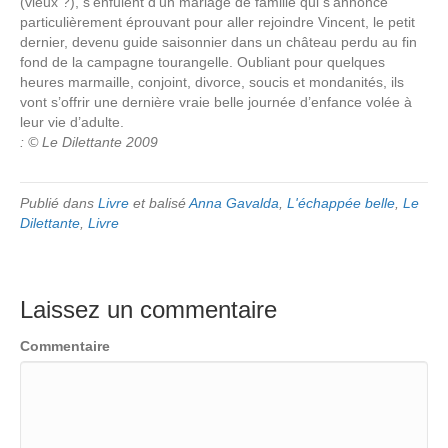
(vieux ?), s’enfuient d’un mariage de famille qui s’annonce
particulièrement éprouvant pour aller rejoindre Vincent, le petit
dernier, devenu guide saisonnier dans un château perdu au fin
fond de la campagne tourangelle. Oubliant pour quelques
heures marmaille, conjoint, divorce, soucis et mondanités, ils
vont s’offrir une dernière vraie belle journée d’enfance volée à
leur vie d’adulte.
: © Le Dilettante 2009
Publié dans
Livre
et balisé
Anna Gavalda
,
L'échappée belle
,
Le
Dilettante
,
Livre
Laissez un commentaire
Commentaire