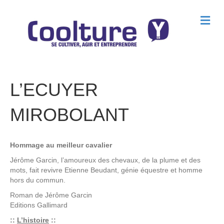
M
e
n
u
L’ECUYER
MIROBOLANT
Hommage au meilleur cavalier
Jérôme Garcin, l’amoureux des chevaux, de la plume et des
mots, fait revivre Etienne Beudant, génie équestre et homme
hors du commun.
Roman de
Jérôme Garcin
Editions
Gallimard
::
L’histoire
::