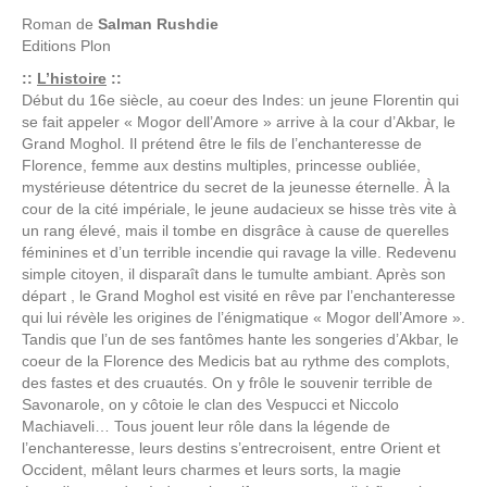
Roman de
Salman Rushdie
Editions
Plon
::
L’histoire
::
Début du 16e siècle, au coeur des Indes: un jeune Florentin qui
se fait appeler « Mogor dell’Amore » arrive à la cour d’Akbar, le
Grand Moghol. Il prétend être le fils de l’enchanteresse de
Florence, femme aux destins multiples, princesse oubliée,
mystérieuse détentrice du secret de la jeunesse éternelle. À la
cour de la cité impériale, le jeune audacieux se hisse très vite à
un rang élevé, mais il tombe en disgrâce à cause de querelles
féminines et d’un terrible incendie qui ravage la ville. Redevenu
simple citoyen, il disparaît dans le tumulte ambiant. Après son
départ , le Grand Moghol est visité en rêve par l’enchanteresse
qui lui révèle les origines de l’énigmatique « Mogor dell’Amore ».
Tandis que l’un de ses fantômes hante les songeries d’Akbar, le
coeur de la Florence des Medicis bat au rythme des complots,
des fastes et des cruautés. On y frôle le souvenir terrible de
Savonarole, on y côtoie le clan des Vespucci et Niccolo
Machiaveli… Tous jouent leur rôle dans la légende de
l’enchanteresse, leurs destins s’entrecroisent, entre Orient et
Occident, mêlant leurs charmes et leurs sorts, la magie