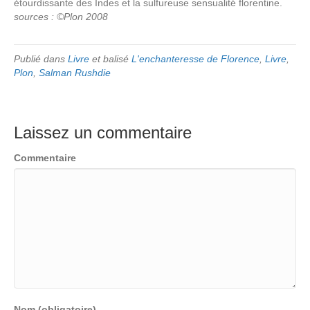
étourdissante des Indes et la sulfureuse sensualité florentine.
sources : ©Plon 2008
Publié dans
Livre
et balisé
L'enchanteresse de Florence
,
Livre
,
Plon
,
Salman Rushdie
Laissez un commentaire
Commentaire
Nom (obligatoire)