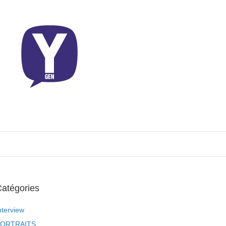
atégories
nterview
ORTRAITS