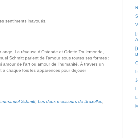
R
S
des sentiments inavoués.
[
A
[
un ange, La rêveuse d’Ostende et Odette Toulemonde,
uel Schmitt parlent de l’amour sous toutes ses formes :
C
ussi amour de l’art ou amour de l’humanité. À travers un
nt à chaque fois les apparences pour déjouer
I
J
L
L
-Emmanuel Schmitt
,
Les deux messieurs de Bruxelles
,
M