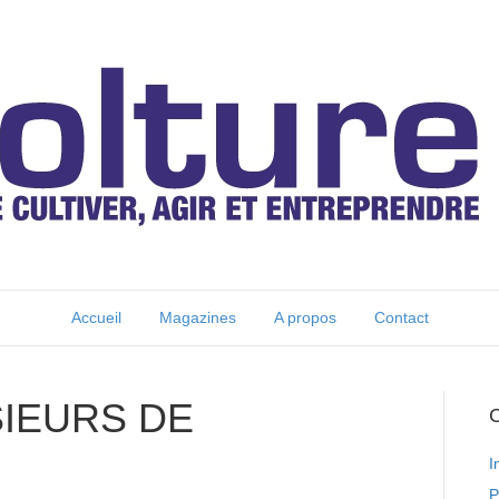
Accueil
Magazines
A propos
Contact
IEURS DE
C
I
P