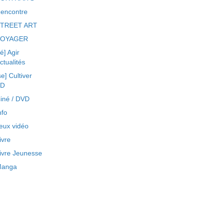
encontre
TREET ART
VOYAGER
ré] Agir
ctualités
se] Cultiver
BD
iné / DVD
nfo
eux vidéo
ivre
ivre Jeunesse
anga