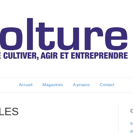
Accueil
Magazines
A propos
Contact
LES
C
I
P