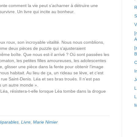
onte comment la vie peut s’acharner à détruire une
R
urvivre. Un livre qui incite au bonheur.
S
[
A
eux roux, son incroyable vitalité. Nous nous comblions,
[
mme deux pièces de puzzle qui s’ajusteraient
même boîte. Que nous est-il arrivé ? Où sont passées les
maton, les petites filles amoureuses, les adolescentes
C
ne, glisser une pièce dans la fente pour obtenir l’image
I
nous habitait. Au lieu de ça, un rideau se lève, et c’est
rue Saint-Denis. Léa et ses bras troués. Il n’est pas
J
ans un autre monde ».
L
t Léa, résistera-t-elle lorsque Léa tombe dans la drogue
L
M
séparables
,
Livre
,
Marie Nimier