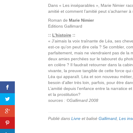
Dans « Les inséparables », Marie Nimier rac
amitié et comment l’amitié peut s’acharner à s
Roman de
Marie Nimier
Editions
Gallimard
::
L’histoire
::
« J’aimais la voix traînante de Léa, ses chev
est-ce qu’on peut dire cela ? Se combler, co
parfaitement, mais ne viendraient pas de la 
deux amies perchées sur le tabouret du photo
en colère ? Il faudrait retourner dans la cabi
vivante, la preuve tangible de cette force qui 
Léa qui apparaît. Léa et son nouveau métier, 
besoin d’aller très loin, parfois, pour être d
L’amitié depuis l’enfance entre la narratice e
et la prostitution?
sources : ©Gallimard 2008
Publié dans
Livre
et balisé
Gallimard
,
Les in