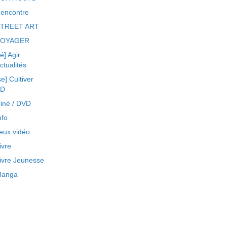
encontre
TREET ART
VOYAGER
ré] Agir
ctualités
se] Cultiver
BD
iné / DVD
nfo
eux vidéo
ivre
ivre Jeunesse
anga