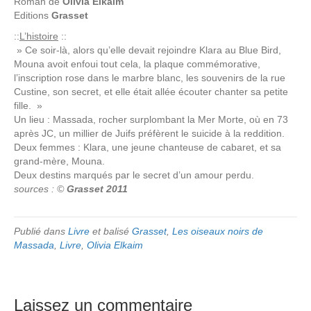
Roman de
Olivia Elkaim
Editions
Grasset
::
L’histoire
::
» Ce soir-là, alors qu’elle devait rejoindre Klara au Blue Bird,
Mouna avoit enfoui tout cela, la plaque commémorative,
l’inscription rose dans le marbre blanc, les souvenirs de la rue
Custine, son secret, et elle était allée écouter chanter sa petite
fille. »
Un lieu : Massada, rocher surplombant la Mer Morte, où en 73
après JC, un millier de Juifs préfèrent le suicide à la reddition.
Deux femmes : Klara, une jeune chanteuse de cabaret, et sa
grand-mère, Mouna.
Deux destins marqués par le secret d’un amour perdu.
sources : ©
Grasset 2011
Publié dans
Livre
et balisé
Grasset
,
Les oiseaux noirs de
Massada
,
Livre
,
Olivia Elkaim
Laissez un commentaire