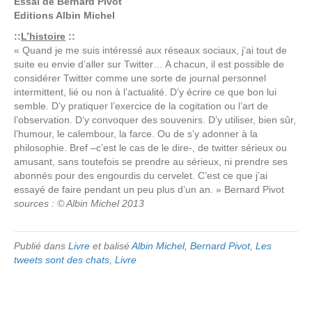
Essai de
Bernard Pivot
Editions
Albin Michel
::
L’histoire
::
« Quand je me suis intéressé aux réseaux sociaux, j’ai tout de
suite eu envie d’aller sur Twitter… A chacun, il est possible de
considérer Twitter comme une sorte de journal personnel
intermittent, lié ou non à l’actualité. D’y écrire ce que bon lui
semble. D’y pratiquer l’exercice de la cogitation ou l’art de
l’observation. D’y convoquer des souvenirs. D’y utiliser, bien sûr,
l’humour, le calembour, la farce. Ou de s’y adonner à la
philosophie. Bref –c’est le cas de le dire-, de twitter sérieux ou
amusant, sans toutefois se prendre au sérieux, ni prendre ses
abonnés pour des engourdis du cervelet. C’est ce que j’ai
essayé de faire pendant un peu plus d’un an. » Bernard Pivot
sources : © Albin Michel 2013
Publié dans
Livre
et balisé
Albin Michel
,
Bernard Pivot
,
Les
tweets sont des chats
,
Livre