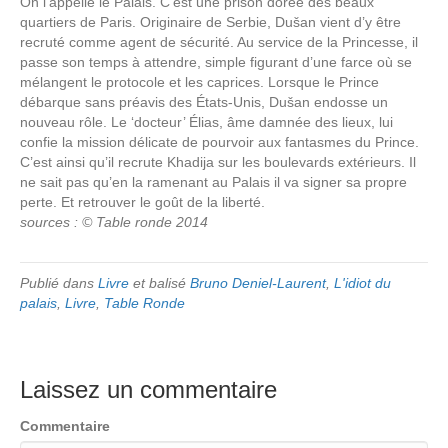
On l’appelle le Palais. C’est une prison dorée des beaux
quartiers de Paris. Originaire de Serbie, Dušan vient d’y être
recruté comme agent de sécurité. Au service de la Princesse, il
passe son temps à attendre, simple figurant d’une farce où se
mélangent le protocole et les caprices. Lorsque le Prince
débarque sans préavis des États-Unis, Dušan endosse un
nouveau rôle. Le ‘docteur’ Élias, âme damnée des lieux, lui
confie la mission délicate de pourvoir aux fantasmes du Prince.
C’est ainsi qu’il recrute Khadija sur les boulevards extérieurs. Il
ne sait pas qu’en la ramenant au Palais il va signer sa propre
perte. Et retrouver le goût de la liberté.
sources : © Table ronde 2014
Publié dans
Livre
et balisé
Bruno Deniel-Laurent
,
L'idiot du
palais
,
Livre
,
Table Ronde
Laissez un commentaire
Commentaire