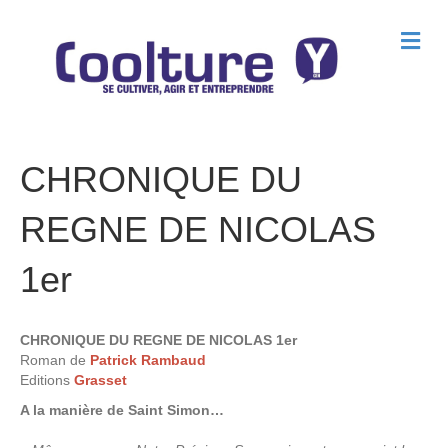
M
e
n
u
CHRONIQUE DU
REGNE DE NICOLAS
1er
CHRONIQUE DU REGNE DE NICOLAS 1er
Roman de
Patrick Rambaud
Editions
Grasset
A la manière de Saint Simon…