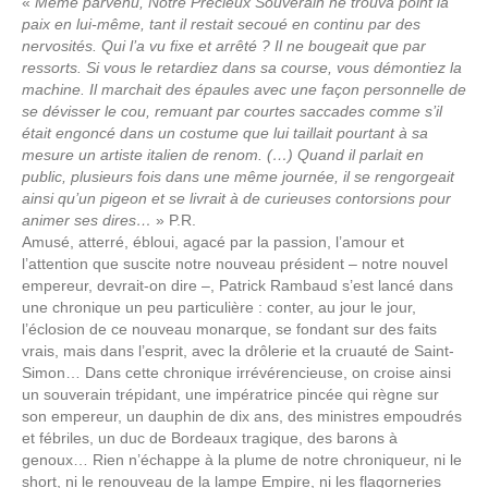
«
Même parvenu, Notre Précieux Souverain ne trouva point la
paix en lui-même, tant il restait secoué en continu par des
nervosités. Qui l’a vu fixe et arrêté ? Il ne bougeait que par
ressorts. Si vous le retardiez dans sa course, vous démontiez la
machine. Il marchait des épaules avec une façon personnelle de
se dévisser le cou, remuant par courtes saccades comme s’il
était engoncé dans un costume que lui taillait pourtant à sa
mesure un artiste italien de renom. (…) Quand il parlait en
public, plusieurs fois dans une même journée, il se rengorgeait
ainsi qu’un pigeon et se livrait à de curieuses contorsions pour
animer ses dires…
» P.R.
Amusé, atterré, ébloui, agacé par la passion, l’amour et
l’attention que suscite notre nouveau président – notre nouvel
empereur, devrait-on dire –, Patrick Rambaud s’est lancé dans
une chronique un peu particulière : conter, au jour le jour,
l’éclosion de ce nouveau monarque, se fondant sur des faits
vrais, mais dans l’esprit, avec la drôlerie et la cruauté de Saint-
Simon… Dans cette chronique irrévérencieuse, on croise ainsi
un souverain trépidant, une impératrice pincée qui règne sur
son empereur, un dauphin de dix ans, des ministres empoudrés
et fébriles, un duc de Bordeaux tragique, des barons à
genoux… Rien n’échappe à la plume de notre chroniqueur, ni le
short, ni le renouveau de la lampe Empire, ni les flagorneries