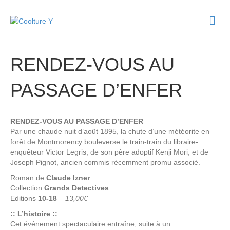
M
e
n
u
RENDEZ-VOUS AU
PASSAGE D’ENFER
RENDEZ-VOUS AU PASSAGE D’ENFER
Par une chaude nuit d’août 1895, la chute d’une météorite en
forêt de Montmorency bouleverse le train-train du libraire-
enquêteur Victor Legris, de son père adoptif Kenji Mori, et de
Joseph Pignot, ancien commis récemment promu associé.
Roman de
Claude Izner
Collection
Grands Detectives
Editions
10-18
–
13,00€
::
L’histoire
::
Cet événement spectaculaire entraîne, suite à un