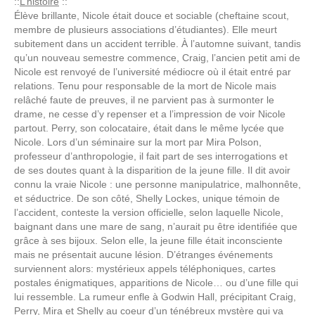
::
L’histoire
::
Élève brillante, Nicole était douce et sociable (cheftaine scout,
membre de plusieurs associations d’étudiantes). Elle meurt
subitement dans un accident terrible. À l’automne suivant, tandis
qu’un nouveau semestre commence, Craig, l’ancien petit ami de
Nicole est renvoyé de l’université médiocre où il était entré par
relations. Tenu pour responsable de la mort de Nicole mais
relâché faute de preuves, il ne parvient pas à surmonter le
drame, ne cesse d’y repenser et a l’impression de voir Nicole
partout. Perry, son colocataire, était dans le même lycée que
Nicole. Lors d’un séminaire sur la mort par Mira Polson,
professeur d’anthropologie, il fait part de ses interrogations et
de ses doutes quant à la disparition de la jeune fille. Il dit avoir
connu la vraie Nicole : une personne manipulatrice, malhonnête,
et séductrice. De son côté, Shelly Lockes, unique témoin de
l’accident, conteste la version officielle, selon laquelle Nicole,
baignant dans une mare de sang, n’aurait pu être identifiée que
grâce à ses bijoux. Selon elle, la jeune fille était inconsciente
mais ne présentait aucune lésion. D’étranges événements
surviennent alors: mystérieux appels téléphoniques, cartes
postales énigmatiques, apparitions de Nicole… ou d’une fille qui
lui ressemble. La rumeur enfle à Godwin Hall, précipitant Craig,
Perry, Mira et Shelly au coeur d’un ténébreux mystère qui va