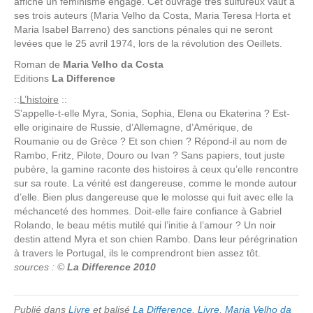
affiche un féminisme engagé. Cet ouvrage très sulfureux vaut à
ses trois auteurs (Maria Velho da Costa, Maria Teresa Horta et
Maria Isabel Barreno) des sanctions pénales qui ne seront
levées que le 25 avril 1974, lors de la révolution des Oeillets.
Roman de
Maria Velho da Costa
Editions
La Difference
::
L’histoire
::
S’appelle-t-elle Myra, Sonia, Sophia, Elena ou Ekaterina ? Est-
elle originaire de Russie, d’Allemagne, d’Amérique, de
Roumanie ou de Grèce ? Et son chien ? Répond-il au nom de
Rambo, Fritz, Pilote, Douro ou Ivan ? Sans papiers, tout juste
pubère, la gamine raconte des histoires à ceux qu’elle rencontre
sur sa route. La vérité est dangereuse, comme le monde autour
d’elle. Bien plus dangereuse que le molosse qui fuit avec elle la
méchanceté des hommes. Doit-elle faire confiance à Gabriel
Rolando, le beau métis mutilé qui l’initie à l’amour ? Un noir
destin attend Myra et son chien Rambo. Dans leur pérégrination
à travers le Portugal, ils le comprendront bien assez tôt.
sources : ©
La Difference 2010
Publié dans
Livre
et balisé
La Difference
,
Livre
,
Maria Velho da