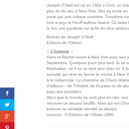
Joseph O’Neill est né en 1964 à Cork, en Irla
plus de dix ans à New York. Dès sa sortie e
porté par une critique unanime. Troisième ro
livre a reçu le Pen/Faulkner Award. Ce beau 
la fois une parabole sur la fin du rêve amér
Roman de
Joseph O’Neill
Editions
de l’Olivier
::
L’histoire
::
Hans et Rachel vivent à New York avec leur je
Septembre. Quelques jours plus tard, ils se 
Manhattan, où il ne se sent plus chez lui. Il
survolté qui rêve de lancer le cricket à New 
à la mélancolie. Le charisme de Chuck drain
d’ailleurs – de Trinidad, de Guyane ou de plu
pays des possibles.
Alors que le monde ne croit plus en rien, eux
retrouve un second souffle. Mais qui est Chu
entoure sa véritable identité se dissipe.
sources : © Editions de l’Olivier 2009