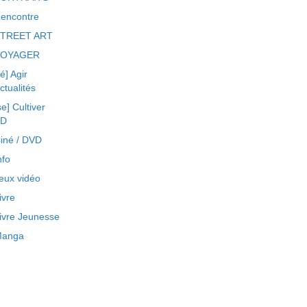
encontre
TREET ART
VOYAGER
ré] Agir
ctualités
se] Cultiver
BD
iné / DVD
nfo
eux vidéo
ivre
ivre Jeunesse
anga