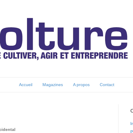
Accueil
Magazines
A propos
Contact
C
I
cidental
P