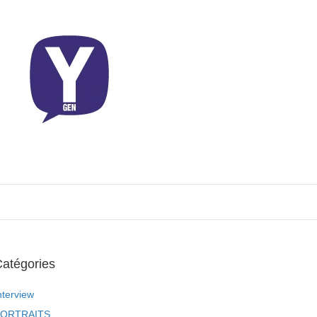
atégories
nterview
ORTRAITS