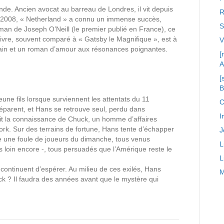
nde. Ancien avocat au barreau de Londres, il vit depuis
R
n 2008, « Netherland » a connu un immense succès,
S
man de Joseph O’Neill (le premier publié en France), ce
livre, souvent comparé à « Gatsby le Magnifique », est à
icain et un roman d’amour aux résonances poignantes.
[
A
[
une fils lorsque surviennent les attentats du 11
C
séparent, et Hans se retrouve seul, perdu dans
I
 fait la connaissance de Chuck, un homme d’affaires
York. Sur des terrains de fortune, Hans tente d’échapper
J
e une foule de joueurs du dimanche, tous venus
L
s loin encore -, tous persuadés que l’Amérique reste le
L
 continuent d’espérer. Au milieu de ces exilés, Hans
M
ck ? Il faudra des années avant que le mystère qui