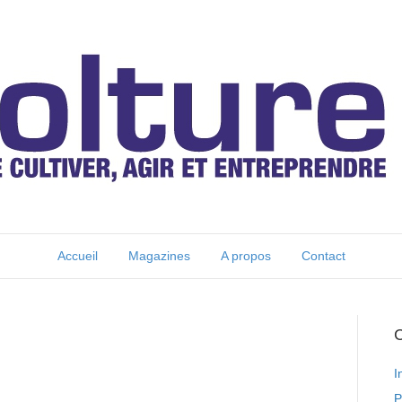
Accueil
Magazines
A propos
Contact
C
I
P