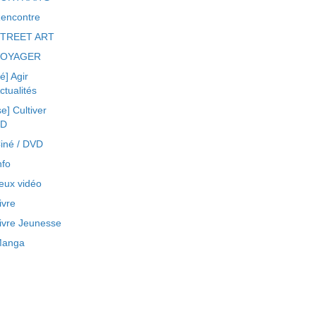
encontre
TREET ART
VOYAGER
ré] Agir
ctualités
se] Cultiver
BD
iné / DVD
nfo
eux vidéo
ivre
ivre Jeunesse
anga