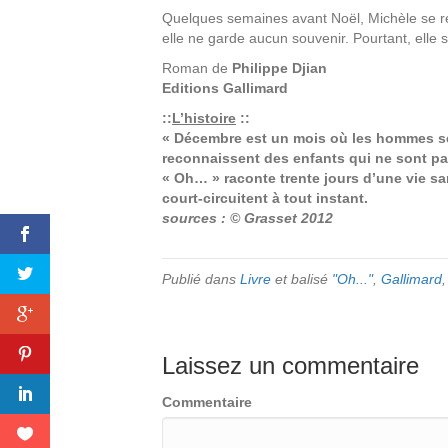
Quelques semaines avant Noël, Michèle se réve
elle ne garde aucun souvenir. Pourtant, elle se
Roman de
Philippe Djian
Editions
Gallimard
::
L’histoire
::
« Décembre est un mois où les hommes se 
reconnaissent des enfants qui ne sont pa
« Oh… » raconte trente jours d’une vie san
court-circuitent à tout instant.
sources : ©
Grasset 2012
Publié dans
Livre
et balisé
"Oh..."
,
Gallimard
Laissez un commentaire
Commentaire