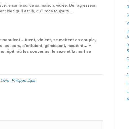
ille sur le sol de sa maison, violée. De l’agresseur,
R
nt bien qu’il est là, qu’il rode toujours….
S
[
A
saoulent – tuent, violent, se mettent en couple,
[
s les leurs, s’enfuient, gémissent, meurent… »
s répit, où les souvenirs, le sexe et la mort se
C
I
J
,
Livre
,
Philippe Djian
L
L
M