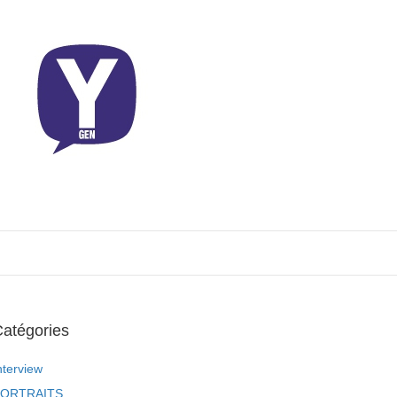
atégories
nterview
ORTRAITS