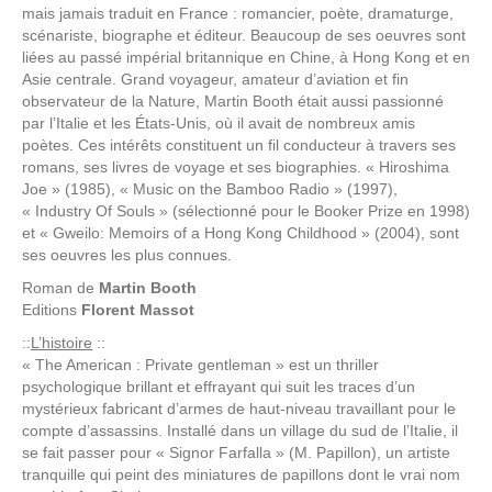
mais jamais traduit en France : romancier, poète, dramaturge,
scénariste, biographe et éditeur. Beaucoup de ses oeuvres sont
liées au passé impérial britannique en Chine, à Hong Kong et en
Asie centrale. Grand voyageur, amateur d’aviation et fin
observateur de la Nature, Martin Booth était aussi passionné
par l’Italie et les États-Unis, où il avait de nombreux amis
poètes. Ces intérêts constituent un fil conducteur à travers ses
romans, ses livres de voyage et ses biographies. « Hiroshima
Joe » (1985), « Music on the Bamboo Radio » (1997),
« Industry Of Souls » (sélectionné pour le Booker Prize en 1998)
et « Gweilo: Memoirs of a Hong Kong Childhood » (2004), sont
ses oeuvres les plus connues.
Roman de
Martin Booth
Editions
Florent Massot
::
L’histoire
::
« The American : Private gentleman » est un thriller
psychologique brillant et effrayant qui suit les traces d’un
mystérieux fabricant d’armes de haut-niveau travaillant pour le
compte d’assassins. Installé dans un village du sud de l’Italie, il
se fait passer pour « Signor Farfalla » (M. Papillon), un artiste
tranquille qui peint des miniatures de papillons dont le vrai nom