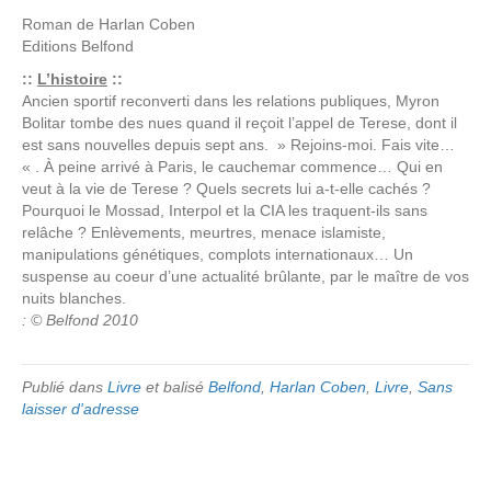
Roman de
Harlan Coben
Editions
Belfond
::
L’histoire
::
Ancien sportif reconverti dans les relations publiques, Myron
Bolitar tombe des nues quand il reçoit l’appel de Terese, dont il
est sans nouvelles depuis sept ans. » Rejoins-moi. Fais vite…
« . À peine arrivé à Paris, le cauchemar commence… Qui en
veut à la vie de Terese ? Quels secrets lui a-t-elle cachés ?
Pourquoi le Mossad, Interpol et la CIA les traquent-ils sans
relâche ? Enlèvements, meurtres, menace islamiste,
manipulations génétiques, complots internationaux… Un
suspense au coeur d’une actualité brûlante, par le maître de vos
nuits blanches.
: © Belfond 2010
Publié dans
Livre
et balisé
Belfond
,
Harlan Coben
,
Livre
,
Sans
laisser d'adresse