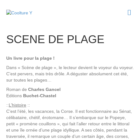
M
e
n
u
SCENE DE PLAGE
Un livre pour la plage !
Dans « Scène de plage », le lecteur devient le voyeur du voyeur.
C’est pervers, mais très drôle. A déguster absolument cet été,
sur toutes les plages…
Roman de
Charles Gancel
Editions
Buchet-Chastel
::
L’histoire
::
C’est l’été, les vacances, la Corse. Il est fonctionnaire au Sénat,
célibataire, chétif, érotomane… Il s’embarque sur le Popeye,
petit « promène couillons », qui fait l’aller retour entre le littoral
et une île ornée d’une plage idyllique. A ses côtés, pendant la
traversée, il remarque un couple d’un certain âge, des corses,