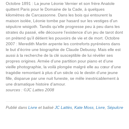
Octobre 1891 : La jeune Léonie Vernier et son frère Anatole
quittent Paris pour le Domaine de la Cade, à quelques
kilomètres de Carcassonne. Dans les bois qui entourent la
maison isolée, Léonie tombe par hasard sur les vestiges d’un
sépulcre wisigoth. Tandis qu’elle progresse peu à peu dans les
strates du passé, elle découvre l’existence d’un jeu de tarot dont
on prétend qu’il détient les pouvoirs de vie et de mort. Octobre
2007 : Meredith Martin arpente les contreforts pyrénéens dans
le but d’écrire une biographie de Claude Debussy. Mais elle est
aussi à la recherche de la clé susceptible de lui révéler ses
propres origines. Armée d’une partition pour piano et d’une
vieille photographie, la voilà plongée malgré elle au cœur d’une
tragédie remontant à plus d’un siècle où le destin d’une jeune
fille, disparue par une nuit funeste, se mêle inextricablement à
une dramatique histoire d’amour.
sources : ©JC Lattes 2008
Publié dans
Livre
et balisé
JC Lattès
,
Kate Moss
,
Livre
,
Sépulcre