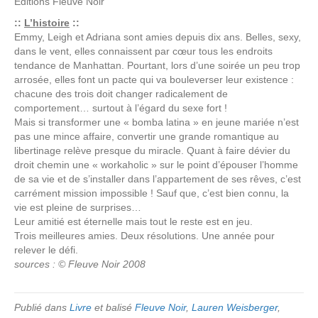
Editions
Fleuve Noir
::
L’histoire
::
Emmy, Leigh et Adriana sont amies depuis dix ans. Belles, sexy,
dans le vent, elles connaissent par cœur tous les endroits
tendance de Manhattan. Pourtant, lors d’une soirée un peu trop
arrosée, elles font un pacte qui va bouleverser leur existence :
chacune des trois doit changer radicalement de
comportement… surtout à l’égard du sexe fort !
Mais si transformer une « bomba latina » en jeune mariée n’est
pas une mince affaire, convertir une grande romantique au
libertinage relève presque du miracle. Quant à faire dévier du
droit chemin une « workaholic » sur le point d’épouser l’homme
de sa vie et de s’installer dans l’appartement de ses rêves, c’est
carrément mission impossible ! Sauf que, c’est bien connu, la
vie est pleine de surprises…
Leur amitié est éternelle mais tout le reste est en jeu.
Trois meilleures amies. Deux résolutions. Une année pour
relever le défi.
sources : © Fleuve Noir 2008
Publié dans
Livre
et balisé
Fleuve Noir
,
Lauren Weisberger
,