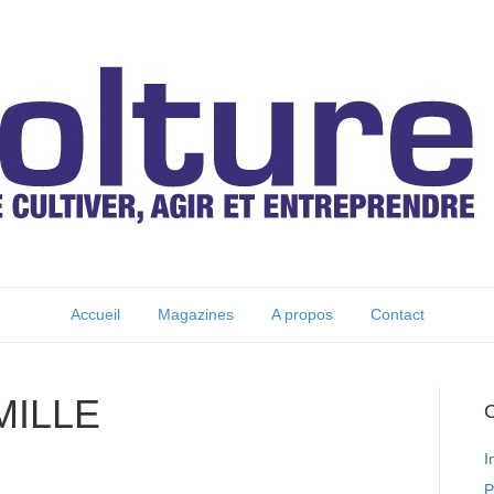
Accueil
Magazines
A propos
Contact
MILLE
C
I
P