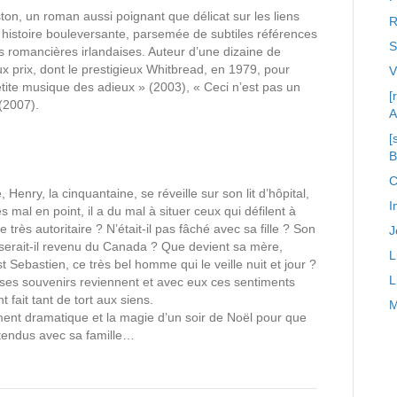
ston, un roman aussi poignant que délicat sur les liens
R
e histoire bouleversante, parsemée de subtiles références
S
s romancières irlandaises. Auteur d’une dizaine de
x prix, dont le prestigieux Whitbread, en 1979, pour
etite musique des adieux » (2003), « Ceci n’est pas un
[
(2007).
A
[
C
 Henry, la cinquantaine, se réveille sur son lit d’hôpital,
I
ès mal en point, il a du mal à situer ceux qui défilent à
très autoritaire ? N’était-il pas fâché avec sa fille ? Son
J
re serait-il revenu du Canada ? Que devient sa mère,
L
t Sebastien, ce très bel homme qui le veille nuit et jour ?
L
 ses souvenirs reviennent et avec eux ces sentiments
t fait tant de tort aux siens.
M
ent dramatique et la magie d’un soir de Noël pour que
stendus avec sa famille…