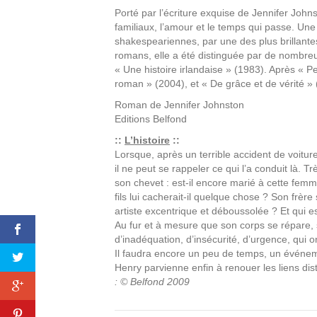
Porté par l’écriture exquise de Jennifer John
familiaux, l’amour et le temps qui passe. Un
shakespeariennes, par une des plus brillante
romans, elle a été distinguée par de nombreu
« Une histoire irlandaise » (1983). Après « P
roman » (2004), et « De grâce et de vérité » 
Roman de
Jennifer Johnston
Editions
Belfond
::
L’histoire
::
Lorsque, après un terrible accident de voiture,
il ne peut se rappeler ce qui l’a conduit là. Tr
son chevet : est-il encore marié à cette femme 
fils lui cacherait-il quelque chose ? Son frè
artiste excentrique et déboussolée ? Et qui es
Au fur et à mesure que son corps se répare,
d’inadéquation, d’insécurité, d’urgence, qui on
Il faudra encore un peu de temps, un événem
Henry parvienne enfin à renouer les liens di
: © Belfond 2009