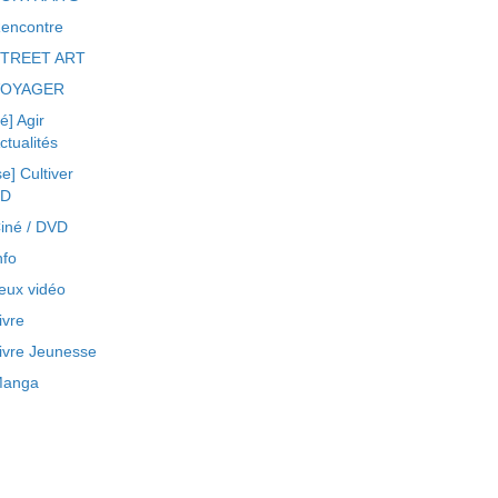
encontre
TREET ART
VOYAGER
ré] Agir
ctualités
se] Cultiver
BD
iné / DVD
nfo
eux vidéo
ivre
ivre Jeunesse
anga