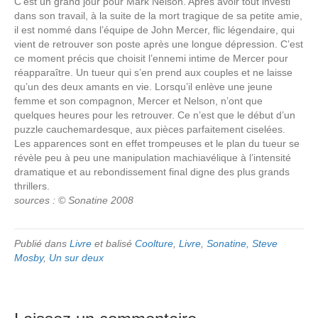
C’est un grand jour pour Mark Nelson. Après avoir tout investi
dans son travail, à la suite de la mort tragique de sa petite amie,
il est nommé dans l’équipe de John Mercer, flic légendaire, qui
vient de retrouver son poste après une longue dépression. C’est
ce moment précis que choisit l’ennemi intime de Mercer pour
réapparaître. Un tueur qui s’en prend aux couples et ne laisse
qu’un des deux amants en vie. Lorsqu’il enlève une jeune
femme et son compagnon, Mercer et Nelson, n’ont que
quelques heures pour les retrouver. Ce n’est que le début d’un
puzzle cauchemardesque, aux pièces parfaitement ciselées.
Les apparences sont en effet trompeuses et le plan du tueur se
révèle peu à peu une manipulation machiavélique à l’intensité
dramatique et au rebondissement final digne des plus grands
thrillers.
sources : © Sonatine 2008
Publié dans
Livre
et balisé
Coolture
,
Livre
,
Sonatine
,
Steve
Mosby
,
Un sur deux