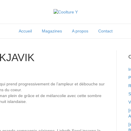
Accueil
Magazines
A propos
Contact
KJAVIK
C
I
P
 qui prend progressivement de l’ampleur et débouche sur
R
ens du coeur.
S
 roman plein de grâce et de mélancolie avec cette sombre
it islandaise.
[
A
[
une grande compagnie aérienne, Lisbeth Sorel incarne la