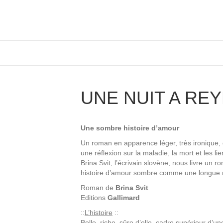
UNE NUIT A REY
Une sombre histoire d’amour
Un roman en apparence léger, très ironique,
une réflexion sur la maladie, la mort et les li
Brina Svit, l’écrivain slovène, nous livre un
histoire d’amour sombre comme une longue nu
Roman de
Brina Svit
Editions
Gallimard
::
L’histoire
::
Belle, riche, sûre d’elle, cadre supérieur d’