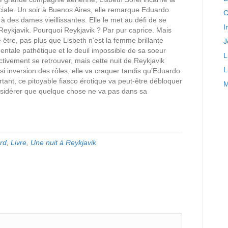
ciale. Un soir à Buenos Aires, elle remarque Eduardo
C
 des dames vieillissantes. Elle le met au défi de se
I
 Reykjavik. Pourquoi Reykjavik ? Par pur caprice. Mais
être, pas plus que Lisbeth n’est la femme brillante
J
mentale pathétique et le deuil impossible de sa soeur
L
tivement se retrouver, mais cette nuit de Reykjavik
L
i inversion des rôles, elle va craquer tandis qu’Eduardo
tant, ce pitoyable fiasco érotique va peut-être débloquer
M
onsidérer que quelque chose ne va pas dans sa
rd
,
Livre
,
Une nuit à Reykjavik