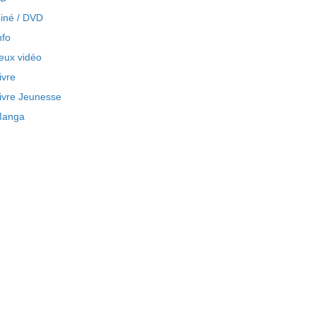
iné / DVD
nfo
eux vidéo
ivre
ivre Jeunesse
anga