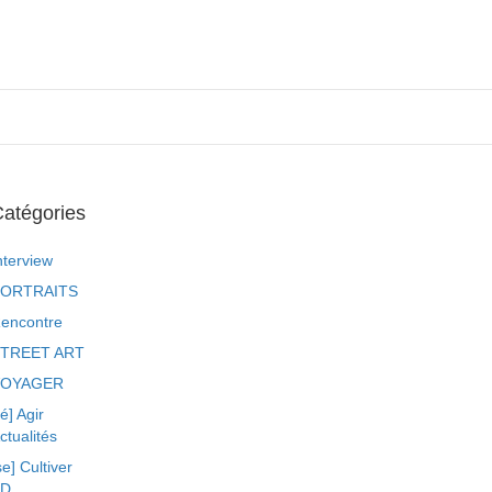
atégories
nterview
ORTRAITS
encontre
TREET ART
VOYAGER
ré] Agir
ctualités
se] Cultiver
BD