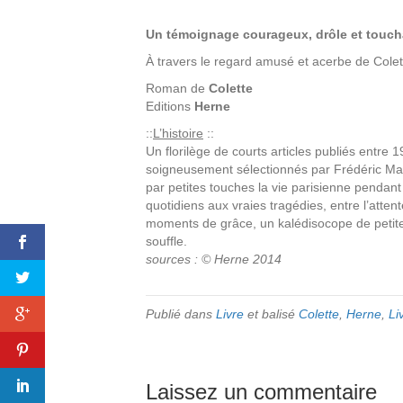
Un témoignage courageux, drôle et touch
À travers le regard amusé et acerbe de Colet
Roman de
Colette
Editions
Herne
::
L’histoire
::
Un florilège de courts articles publiés entre 
soigneusement sélectionnés par Frédéric Mag
par petites touches la vie parisienne pendan
quotidiens aux vraies tragédies, entre l’atte
moments de grâce, un kalédisocope de petites
souffle.
sources : © Herne 2014
Publié dans
Livre
et balisé
Colette
,
Herne
,
Li
Laissez un commentaire