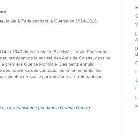
R
ant
S
te, la vie à Paris pendant la Guerre de 1914-1918.
[
A
[
1914 et 1940 dans Le Matin, Excelsior, La Vie Parisienne,
et, président de la société des Amis de Colette, dessine
C
t la première Guerre Mondiale. Des petits ennuis
nte des nouvelles des combats, les rationnements, les
I
 saynètes dresse le portrait d’une ville retenant son
J
L
L
M
vre
,
Une Parisienne pendant la Grande Guerre