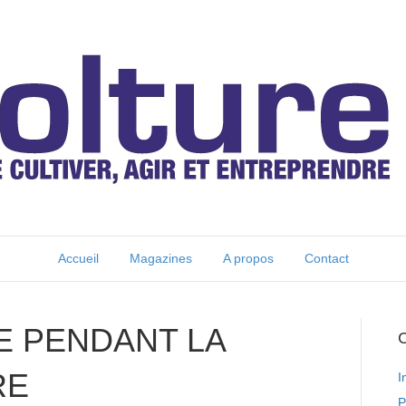
Accueil
Magazines
A propos
Contact
E PENDANT LA
C
RE
I
P