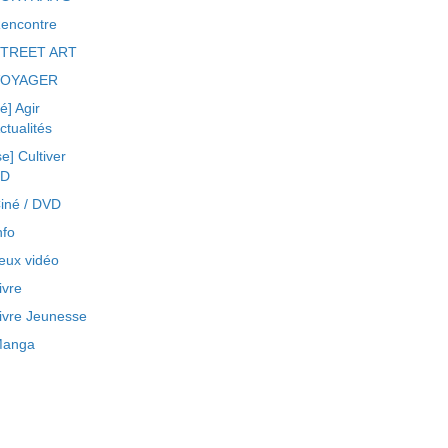
encontre
TREET ART
VOYAGER
ré] Agir
ctualités
se] Cultiver
BD
iné / DVD
nfo
eux vidéo
ivre
ivre Jeunesse
anga