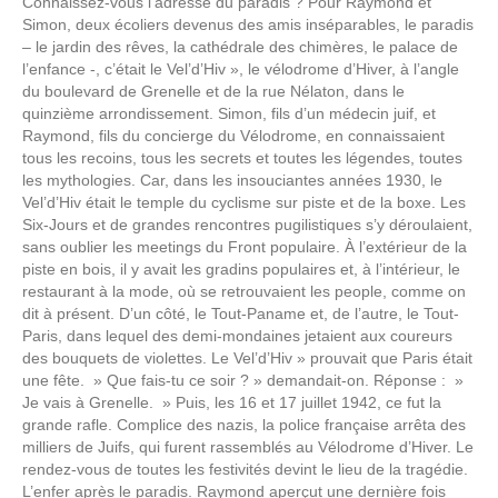
Connaissez-vous l’adresse du paradis ? Pour Raymond et
Simon, deux écoliers devenus des amis inséparables, le paradis
– le jardin des rêves, la cathédrale des chimères, le palace de
l’enfance -, c’était le Vel’d’Hiv », le vélodrome d’Hiver, à l’angle
du boulevard de Grenelle et de la rue Nélaton, dans le
quinzième arrondissement. Simon, fils d’un médecin juif, et
Raymond, fils du concierge du Vélodrome, en connaissaient
tous les recoins, tous les secrets et toutes les légendes, toutes
les mythologies. Car, dans les insouciantes années 1930, le
Vel’d’Hiv était le temple du cyclisme sur piste et de la boxe. Les
Six-Jours et de grandes rencontres pugilistiques s’y déroulaient,
sans oublier les meetings du Front populaire. À l’extérieur de la
piste en bois, il y avait les gradins populaires et, à l’intérieur, le
restaurant à la mode, où se retrouvaient les people, comme on
dit à présent. D’un côté, le Tout-Paname et, de l’autre, le Tout-
Paris, dans lequel des demi-mondaines jetaient aux coureurs
des bouquets de violettes. Le Vel’d’Hiv » prouvait que Paris était
une fête. » Que fais-tu ce soir ? » demandait-on. Réponse : »
Je vais à Grenelle. » Puis, les 16 et 17 juillet 1942, ce fut la
grande rafle. Complice des nazis, la police française arrêta des
milliers de Juifs, qui furent rassemblés au Vélodrome d’Hiver. Le
rendez-vous de toutes les festivités devint le lieu de la tragédie.
L’enfer après le paradis. Raymond aperçut une dernière fois