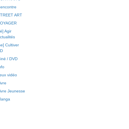
encontre
TREET ART
VOYAGER
ré] Agir
ctualités
se] Cultiver
BD
iné / DVD
nfo
eux vidéo
ivre
ivre Jeunesse
anga