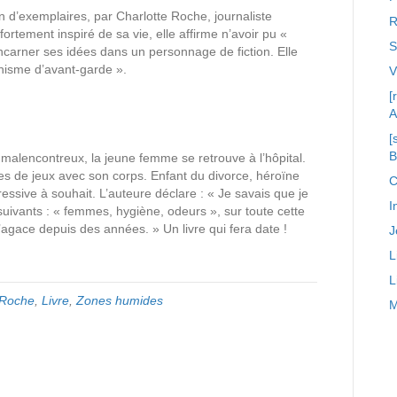
n d’exemplaires, par Charlotte Roche, journaliste
R
ortement inspiré de sa vie, elle affirme n’avoir pu «
S
’incarner ses idées dans un personnage de fiction. Elle
inisme d’avant-garde ».
[
A
[
 malencontreux, la jeune femme se retrouve à l’hôpital.
tes de jeux avec son corps. Enfant du divorce, héroïne
C
essive à souhait. L’auteure déclare : « Je savais que je
I
suivants : « femmes, hygiène, odeurs », sur toute cette
’agace depuis des années. » Un livre qui fera date !
J
L
L
 Roche
,
Livre
,
Zones humides
M