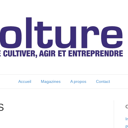
Accueil
Magazines
A propos
Contact
S
C
I
P