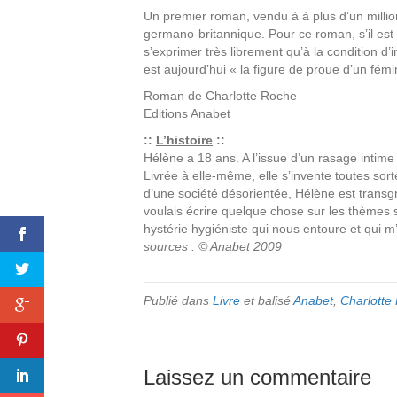
Un premier roman, vendu à à plus d’un millio
germano-britannique. Pour ce roman, s’il est f
s’exprimer très librement qu’à la condition d
est aujourd’hui « la figure de proue d’un fém
Roman de
Charlotte Roche
Editions
Anabet
::
L’histoire
::
Hélène a 18 ans. A l’issue d’un rasage intime
Livrée à elle-même, elle s’invente toutes sor
d’une société désorientée, Hélène est transgr
voulais écrire quelque chose sur les thèmes 
hystérie hygiéniste qui nous entoure et qui m
sources : © Anabet 2009
Publié dans
Livre
et balisé
Anabet
,
Charlotte
Laissez un commentaire