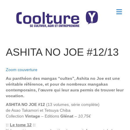
M
e
n
u
ASHITA NO JOE #12/13
Zoom couverture
Au panthéon des mangas “cultes”, Ashita no Joe est une
véritable référence, et pour de nombreux mangakas
contemporains, l’œuvre qui leur aura permis de trouver leur
vocation.
ASHITA NO JOE #12
(13 volumes, série complète)
de
Asao Takamori
et
Tetsuya Chiba
Collection
Vintage
– Editions
Glénat
–
10,75€
::
Le tome 12
::