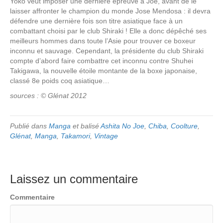
Yoko veut imposer une dernière épreuve à Joe, avant de le
laisser affronter le champion du monde Jose Mendosa : il devra
défendre une dernière fois son titre asiatique face à un
combattant choisi par le club Shiraki ! Elle a donc dépêché ses
meilleurs hommes dans toute l’Asie pour trouver ce boxeur
inconnu et sauvage. Cependant, la présidente du club Shiraki
compte d’abord faire combattre cet inconnu contre Shuhei
Takigawa, la nouvelle étoile montante de la boxe japonaise,
classé 8e poids coq asiatique…
sources : © Glénat 2012
Publié dans
Manga
et balisé
Ashita No Joe
,
Chiba
,
Coolture
,
Glénat
,
Manga
,
Takamori
,
Vintage
Laissez un commentaire
Commentaire