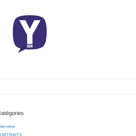
atégories
nterview
ORTRAITS