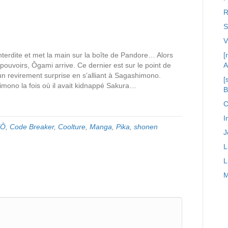
R
S
nterdite et met la main sur la boîte de Pandore… Alors
[
s pouvoirs, Ôgami arrive. Ce dernier est sur le point de
A
 revirement surprise en s’alliant à Sagashimono.
[
himono la fois où il avait kidnappé Sakura…
C
I
YÔ
,
Code Breaker
,
Coolture
,
Manga
,
Pika
,
shonen
J
L
L
M