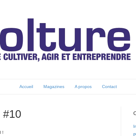
Accueil
Magazines
A propos
Contact
 #10
C
I
 !
P