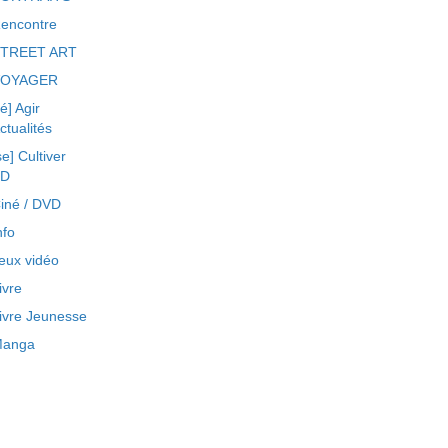
encontre
TREET ART
VOYAGER
ré] Agir
ctualités
se] Cultiver
BD
iné / DVD
nfo
eux vidéo
ivre
ivre Jeunesse
anga