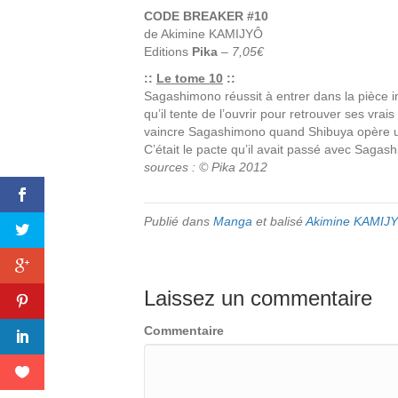
CODE BREAKER #10
de
Akimine KAMIJYÔ
Editions
Pika
–
7,05€
::
Le tome 10
::
Sagashimono réussit à entrer dans la pièce i
qu’il tente de l’ouvrir pour retrouver ses vrai
vaincre Sagashimono quand Shibuya opère un
C’était le pacte qu’il avait passé avec Sagas
sources : © Pika 2012
Publié dans
Manga
et balisé
Akimine KAMIJ
Laissez un commentaire
Commentaire