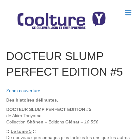
M
e
n
u
DOCTEUR SLUMP
PERFECT EDITION #5
Zoom couverture
Des histoires délirantes.
DOCTEUR SLUMP PERFECT EDITION #5
de
Akira Toriyama
Collection
Shônen
– Editions
Glénat
–
10,55€
::
Le tome 5
::
De nouveaux personnages plus farfelus les uns que les autres