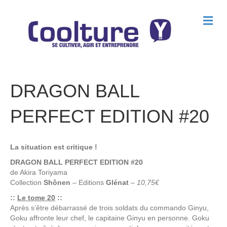
M
e
n
u
DRAGON BALL
PERFECT EDITION #20
La situation est critique !
DRAGON BALL PERFECT EDITION #20
de
Akira Toriyama
Collection
Shônen
– Editions
Glénat
–
10,75€
::
Le tome 20
::
Après s’être débarrassé de trois soldats du commando Ginyu,
Goku affronte leur chef, le capitaine Ginyu en personne. Goku