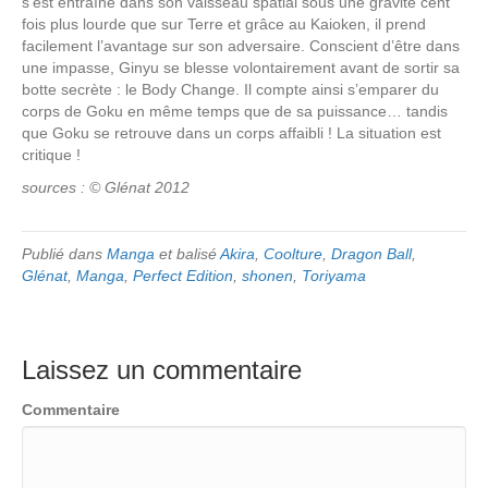
s’est entraîné dans son vaisseau spatial sous une gravité cent
fois plus lourde que sur Terre et grâce au Kaioken, il prend
facilement l’avantage sur son adversaire. Conscient d’être dans
une impasse, Ginyu se blesse volontairement avant de sortir sa
botte secrète : le Body Change. Il compte ainsi s’emparer du
corps de Goku en même temps que de sa puissance… tandis
que Goku se retrouve dans un corps affaibli ! La situation est
critique !
sources : © Glénat 2012
Publié dans
Manga
et balisé
Akira
,
Coolture
,
Dragon Ball
,
Glénat
,
Manga
,
Perfect Edition
,
shonen
,
Toriyama
Laissez un commentaire
Commentaire