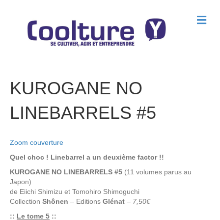
M
e
n
u
KUROGANE NO
LINEBARRELS #5
Zoom couverture
Quel choc ! Linebarrel a un deuxième factor !!
KUROGANE NO LINEBARRELS #5
(11 volumes parus au
Japon)
de
Eiichi Shimizu
et
Tomohiro Shimoguchi
Collection
Shônen
– Editions
Glénat
–
7,50€
::
Le tome 5
::