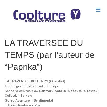
M
e
n
u
LA TRAVERSEE DU
TEMPS (par l’auteur de
“Paprika”)
LA TRAVERSEE DU TEMPS
(One shot)
Titre original : Toki wo kakeru shôjo
Scénario et Dessin de
Ranmaru Kotoku & Yasutaka Tsutsui
Collection
Seinen
Genre
Aventure – Sentimental
Editions
Asuka
–
7,95€